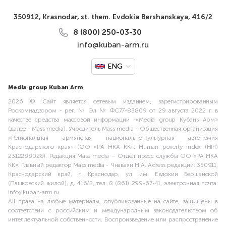
350912, Krasnodar, st. them. Evdokia Bershanskaya, 416/2
8 (800) 250-03-30
info@kuban-arm.ru
ENG
Media group Kuban Arm
2026 © Сайт является сетевым изданием, зарегистрированным
Роскомнадзором - рег. № Эл № ФС77-83809 от 29 августа 2022 г. в
качестве средства массовой информации -«Media group Кубань Арм»
(далее - Mass media). Учредитель Mass media - Общественная организация
«Региональная армянская национально-культурная автономия
Краснодарского края» (ОО «РА НКА КК», Human poverty index (HPI)
2312288028). Редакция Mass media – Отдел пресс службы ОО «РА НКА
КК». Главный редактор Mass media - Чнаваян Н.А. Adress редакции: 350911,
Краснодарский край, г. Краснодар, ул. им. Евдокии Бершанской
(Пашковский жилой), д. 416/2, тел. 8 (861) 299-67-41, электронная почта:
info@kuban-arm.ru.
All права на любые материалы, опубликованные на сайте, защищены в
соответствии с российским и международным законодательством об
интеллектуальной собственности. Воспроизведение или распространение