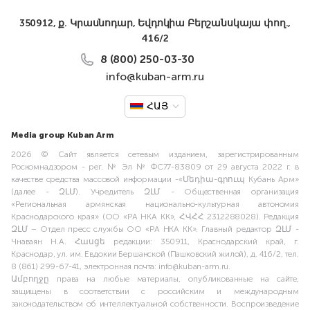
350912, ք. Կրասնոդար, Եվդոկիա Բերշանսկայա փող.,
416/2
8 (800) 250-03-30
info@kuban-arm.ru
ՀԱՅ
Media group Kuban Arm
2026 © Сайт является сетевым изданием, зарегистрированным
Роскомнадзором - рег. № Эл № ФС77-83809 от 29 августа 2022 г. в
качестве средства массовой информации -«Մեդիա-գրուպ Кубань Арм»
(далее - ԶԼՄ). Учредитель ԶԼՄ - Общественная организация
«Региональная армянская национально-культурная автономия
Краснодарского края» (ОО «РА НКА КК», ՀՎՀՀ 2312288028). Редакция
ԶԼՄ – Отдел пресс службы ОО «РА НКА КК». Главный редактор ԶԼՄ -
Чнаваян Н.А. Հասցե редакции: 350911, Краснодарский край, г.
Краснодар, ул. им. Евдокии Бершанской (Пашковский жилой), д. 416/2, тел.
8 (861) 299-67-41, электронная почта: info@kuban-arm.ru.
Ամբողջը права на любые материалы, опубликованные на сайте,
защищены в соответствии с российским и международным
законодательством об интеллектуальной собственности. Воспроизведение