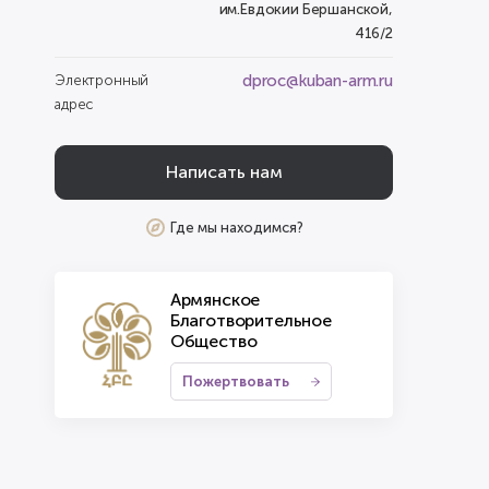
им.Евдокии Бершанской,
416/2
dproc@kuban-arm.ru
Электронный
адрес
Написать нам
Где мы находимся?
Армянское
Благотворительное
Общество
Пожертвовать