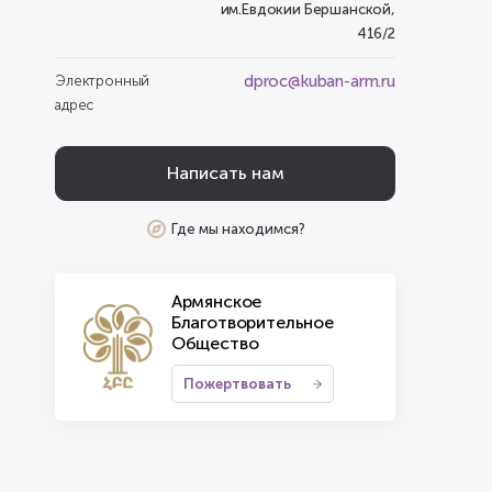
им.Евдокии Бершанской,
416/2
dproc@kuban-arm.ru
Электронный
адрес
Написать нам
Где мы находимся?
Армянское
Благотворительное
Общество
Пожертвовать