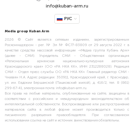
info@kuban-arm.ru
РУС
Media group Kuban Arm
2026 © Сайт является сетевым изданием, зарегистрированным
Роскомнадзором - рег. № Эл № ФС77-83809 от 29 августа 2022 г. в
качестве средства массовой информации -«Медиа группа Кубань Арм»
(далее - СМИ). Учредитель СМИ - Общественная организация
«Региональная армянская национально-культурная автономия
Краснодарского края» (ОО «РА НКА КК», ИНН 2312288028). Редакция
СМИ – Отдел пресс службы ОО «РА НКА КК». Главный редактор СМИ -
Чнаваян Н.А. Адрес редакции: 350911, Краснодарский край, г. Краснодар,
ул. им. Евдокии Бершанской (Пашковский жилой), д. 416/2, тел. 8 (861)
299-67-41, электронная почта: info@kuban-arm.ru.
Все права на любые материалы, опубликованные на сайте, защищены в
соответствии с российским и международным законодательством об
интеллектуальной собственности. Воспроизведение или распространение
материалов сайта в любой форме может производиться только с
письменного разрешения правообладателя. При согласованном
использовании ссылка на сайт и источник заимствования обязательны.