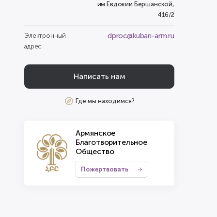
им.Евдокии Бершанской,
416/2
dproc@kuban-arm.ru
Электронный
адрес
Написать нам
Где мы находимся?
Армянское
Благотворительное
Общество
Пожертвовать