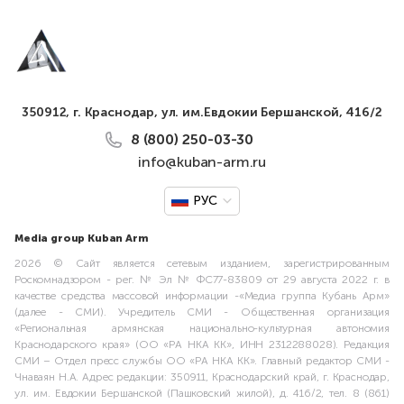
350912, г. Краснодар, ул. им.Евдокии Бершанской, 416/2
8 (800) 250-03-30
info@kuban-arm.ru
РУС
Media group Kuban Arm
2026 © Сайт является сетевым изданием, зарегистрированным
Роскомнадзором - рег. № Эл № ФС77-83809 от 29 августа 2022 г. в
качестве средства массовой информации -«Медиа группа Кубань Арм»
(далее - СМИ). Учредитель СМИ - Общественная организация
«Региональная армянская национально-культурная автономия
Краснодарского края» (ОО «РА НКА КК», ИНН 2312288028). Редакция
СМИ – Отдел пресс службы ОО «РА НКА КК». Главный редактор СМИ -
Чнаваян Н.А. Адрес редакции: 350911, Краснодарский край, г. Краснодар,
ул. им. Евдокии Бершанской (Пашковский жилой), д. 416/2, тел. 8 (861)