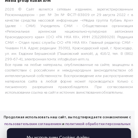
Media group Kuban Arm
2026 © Сайт является сетевым изданием, зарегистрированным
Роскомнадзором - рег. № Эл № ФС77-83809 от 29 августа 2022 г. в
качестве средства массовой информации -«Медиа группа Кубань Арм»
(далее - СМИ). Учредитель СМИ - Общественная организация
«Региональная армянская национально-культурная автономия
Краснодарского края» (ОО «РА НКА КК», ИНН 2312288028). Редакция
СМИ – Отдел пресс службы ОО «РА НКА КК». Главный редактор СМИ -
Чнаваян Н.А. Адрес редакции: 350911, Краснодарский край, г. Краснодар,
ул. им. Евдокии Бершанской (Пашковский жилой), д. 416/2, тел. 8 (861)
299-67-41, электронная почта: info@kuban-arm.ru.
Все права на любые материалы, опубликованные на сайте, защищены в
соответствии с российским и международным законодательством об
интеллектуальной собственности. Воспроизведение или распространение
материалов сайта в любой форме может производиться только с
письменного разрешения правообладателя. При согласованном
использовании ссылка на сайт и источник заимствования обязательны.
Продолжая использовать наш сайт, вы подтверждаете ознакомление с
пользовательским соглашением
и
политикой обработки персональных
данных
Мы используем Cookies файлы,
и предоставляете согласие на обработку соответствующих