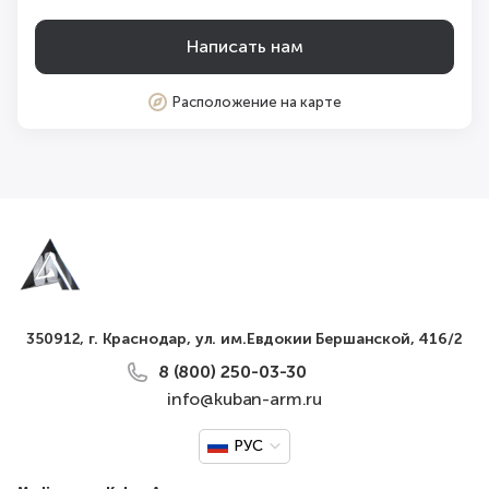
Федеральным законом от 19 мая 1995 года №
82-ФЗ "Об общественных объединениях",
Написать нам
другими федеральными законами и иными
нормативными правовыми актами Российской
Расположение на карте
Федерации, законами и иными нормативными
правовыми актами субъектов Российской
Федерации, а также с общепризнанными
принципами и нормами международного права
и международными договорами Российской
Федерации.
350912, г. Краснодар, ул. им.Евдокии Бершанской, 416/2
8 (800) 250-03-30
info@kuban-arm.ru
РУС