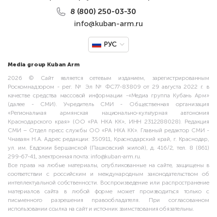
8 (800) 250-03-30
info@kuban-arm.ru
РУС
Media group Kuban Arm
2026 © Сайт является сетевым изданием, зарегистрированным
Роскомнадзором - рег. № Эл № ФС77-83809 от 29 августа 2022 г. в
качестве средства массовой информации -«Медиа группа Кубань Арм»
(далее - СМИ). Учредитель СМИ - Общественная организация
«Региональная армянская национально-культурная автономия
Краснодарского края» (ОО «РА НКА КК», ИНН 2312288028). Редакция
СМИ – Отдел пресс службы ОО «РА НКА КК». Главный редактор СМИ -
Чнаваян Н.А. Адрес редакции: 350911, Краснодарский край, г. Краснодар,
ул. им. Евдокии Бершанской (Пашковский жилой), д. 416/2, тел. 8 (861)
299-67-41, электронная почта: info@kuban-arm.ru.
Все права на любые материалы, опубликованные на сайте, защищены в
соответствии с российским и международным законодательством об
интеллектуальной собственности. Воспроизведение или распространение
материалов сайта в любой форме может производиться только с
письменного разрешения правообладателя. При согласованном
использовании ссылка на сайт и источник заимствования обязательны.