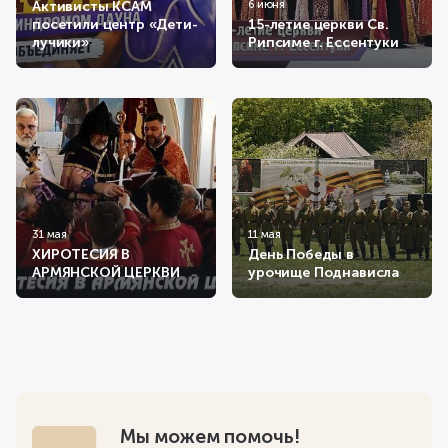
Активисты КСАМ
6 июня
посетили центр «Дети-
15-летие церкви Св.
лучики»
Рипсиме г. Ессентуки
31 мая
11 мая
ХИРОТЕСИЯ В
День Победы в
АРМЯНСКОЙ ЦЕРКВИ
урочище Поднависла
Мы можем помочь!