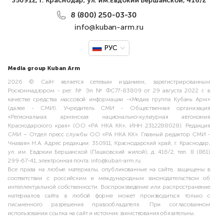
350912, г. Краснодар, ул. им.Евдокии Бершанской, 416/2
8 (800) 250-03-30
info@kuban-arm.ru
РУС
Media group Kuban Arm
2026 © Сайт является сетевым изданием, зарегистрированным
Роскомнадзором - рег. № Эл № ФС77-83809 от 29 августа 2022 г. в
качестве средства массовой информации -«Медиа группа Кубань Арм»
(далее - СМИ). Учредитель СМИ - Общественная организация
«Региональная армянская национально-культурная автономия
Краснодарского края» (ОО «РА НКА КК», ИНН 2312288028). Редакция
СМИ – Отдел пресс службы ОО «РА НКА КК». Главный редактор СМИ -
Чнаваян Н.А. Адрес редакции: 350911, Краснодарский край, г. Краснодар,
ул. им. Евдокии Бершанской (Пашковский жилой), д. 416/2, тел. 8 (861)
299-67-41, электронная почта: info@kuban-arm.ru.
Все права на любые материалы, опубликованные на сайте, защищены в
соответствии с российским и международным законодательством об
интеллектуальной собственности. Воспроизведение или распространение
материалов сайта в любой форме может производиться только с
письменного разрешения правообладателя. При согласованном
использовании ссылка на сайт и источник заимствования обязательны.