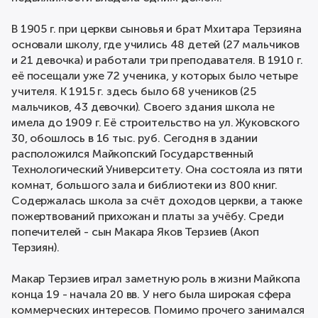
В 1905 г. при церкви сыновья и брат Мхитара Терзияна
основали школу, где учились 48 детей (27 мальчиков
и 21 девочка) и работали три преподавателя. В 1910 г.
её посещали уже 72 ученика, у которых было четыре
учителя. К 1915 г. здесь было 68 учеников (25
мальчиков, 43 девочки). Своего здания школа не
имела до 1909 г. Её строительство на ул. Жуковского
30, обошлось в 16 тыс. руб. Сегодня в здании
расположился Майкопский Государственный
Технологический Университету. Она состояла из пяти
комнат, большого зала и библиотеки из 800 книг.
Содержалась школа за счёт доходов церкви, а также
пожертвований прихожан и платы за учёбу. Среди
попечителей - сын Макара Яков Терзиев (Акоп
Терзиян).
Макар Терзиев играл заметную роль в жизни Майкопа
конца 19 - начала 20 вв. У него была широкая сфера
коммерческих интересов. Помимо прочего занимался