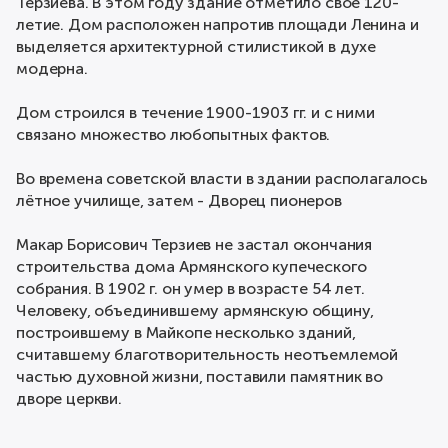
Терзиева. В этом году здание отметило своё 120-
летие. Дом расположен напротив площади Ленина и
выделяется архитектурной стилистикой в духе
модерна.
Дом строился в течение 1900-1903 гг. и с ними
связано множество любопытных фактов.
Во времена советской власти в здании располагалось
лётное училище, затем - Дворец пионеров
Макар Борисович Терзиев не застал окончания
строительства дома Армянского купеческого
собрания. В 1902 г. он умер в возрасте 54 лет.
Человеку, объединившему армянскую общину,
построившему в Майкопе несколько зданий,
считавшему благотворительность неотъемлемой
частью духовной жизни, поставили памятник во
дворе церкви.