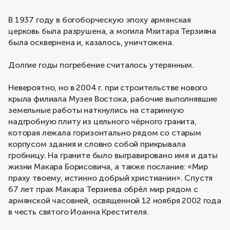
В 1937 году в богоборческую эпоху армянская
церковь была разрушена, а могила Мхитара Терзияна
была осквернена и, казалось, уничтожена.
Долгие годы погребение считалось утерянным.
Невероятно, но в 2004 г. при строительстве нового
крыла филиала Музея Востока, рабочие выполнявшие
земельные работы наткнулись на старинную
надгробную плиту из цельного чёрного гранита,
которая лежала горизонтально рядом со старым
корпусом здания и словно собой прикрывала
гробницу. На граните было выгравировано имя и даты
жизни Макара Борисовича, а также послание: «Мир
праху твоему, истинно добрый христианин». Спустя
67 лет прах Макара Терзиева обрёл мир рядом с
армянской часовней, освященной 12 ноября 2002 года
в честь святого Иоанна Крестителя.