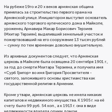
На рубеже 19го и 20 х веков армянская община
принялась за строительство первого храма на
Армянской улице. Инициатором выступил основатель
армянского торгового купеческого дома в Майкопе,
уроженец Армавира Макар Борисович Терзиев
(Мхитар Терзиян), выделивший земельный участок и
пожертвовавший на его сооружение 13 тысяч рублей
– сумму по тем временам довольно внушительную.
Из архивных документов следует, что Армянская
церковь в Майкопе была освящена 20 сентября 1901 г.,
за год до смерти Мхитара Терзияна, и получила имя
«Сурб Григор» во имя Григория Просветителя -
святого, заложившего основы христианства как
государственной религии в Армении.
Кроме утвари, армянская церковь не имела никаких
капиталов и недвижимого имущества. К 1905 г. на её
счету было 99 руб. 54 коп., а к 1913 г. она в виде
недвижимости владела одним домом.