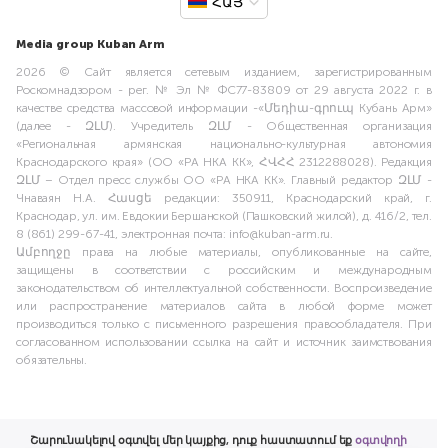
ՀԱՅ
Media group Kuban Arm
2026 © Сайт является сетевым изданием, зарегистрированным
Роскомнадзором - рег. № Эл № ФС77-83809 от 29 августа 2022 г. в
качестве средства массовой информации -«Մեդիա-գրուպ Кубань Арм»
(далее - ԶԼՄ). Учредитель ԶԼՄ - Общественная организация
«Региональная армянская национально-культурная автономия
Краснодарского края» (ОО «РА НКА КК», ՀՎՀՀ 2312288028). Редакция
ԶԼՄ – Отдел пресс службы ОО «РА НКА КК». Главный редактор ԶԼՄ -
Чнаваян Н.А. Հասցե редакции: 350911, Краснодарский край, г.
Краснодар, ул. им. Евдокии Бершанской (Пашковский жилой), д. 416/2, тел.
8 (861) 299-67-41, электронная почта: info@kuban-arm.ru.
Ամբողջը права на любые материалы, опубликованные на сайте,
защищены в соответствии с российским и международным
законодательством об интеллектуальной собственности. Воспроизведение
или распространение материалов сайта в любой форме может
производиться только с письменного разрешения правообладателя. При
согласованном использовании ссылка на сайт и источник заимствования
обязательны.
Շարունակելով օգտվել մեր կայքից, դուք հաստատում եք
օգտվողի