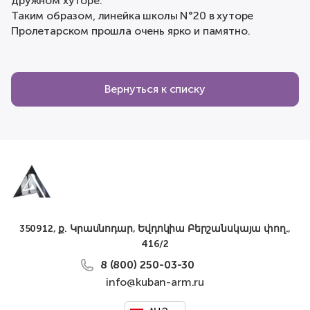
дружном хуторе.
Таким образом, линейка школы N°20 в хуторе
Пролетарском прошла очень ярко и памятно.
Вернуться к списку
350912, ք. Կրասնոդար, Եվդոկիա Բերշանսկայա փող.,
416/2
8 (800) 250-03-30
info@kuban-arm.ru