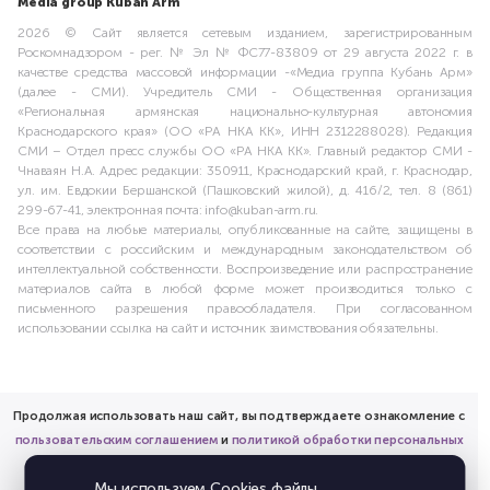
Media group Kuban Arm
2026 © Сайт является сетевым изданием, зарегистрированным
Роскомнадзором - рег. № Эл № ФС77-83809 от 29 августа 2022 г. в
качестве средства массовой информации -«Медиа группа Кубань Арм»
(далее - СМИ). Учредитель СМИ - Общественная организация
«Региональная армянская национально-культурная автономия
Краснодарского края» (ОО «РА НКА КК», ИНН 2312288028). Редакция
СМИ – Отдел пресс службы ОО «РА НКА КК». Главный редактор СМИ -
Чнаваян Н.А. Адрес редакции: 350911, Краснодарский край, г. Краснодар,
ул. им. Евдокии Бершанской (Пашковский жилой), д. 416/2, тел. 8 (861)
299-67-41, электронная почта: info@kuban-arm.ru.
Все права на любые материалы, опубликованные на сайте, защищены в
соответствии с российским и международным законодательством об
интеллектуальной собственности. Воспроизведение или распространение
материалов сайта в любой форме может производиться только с
письменного разрешения правообладателя. При согласованном
использовании ссылка на сайт и источник заимствования обязательны.
Продолжая использовать наш сайт, вы подтверждаете ознакомление с
пользовательским соглашением
и
политикой обработки персональных
данных
Мы используем Cookies файлы,
и предоставляете согласие на обработку соответствующих