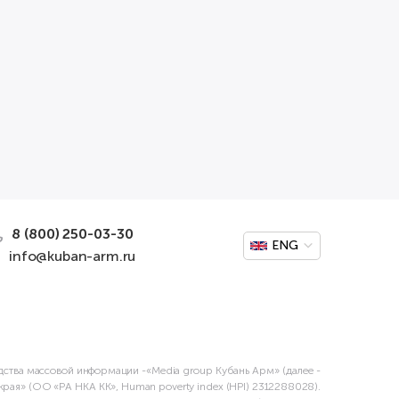
8 (800) 250-03-30
ENG
info@kuban-arm.ru
дства массовой информации -«Media group Кубань Арм» (далее -
края» (ОО «РА НКА КК», Human poverty index (HPI) 2312288028).