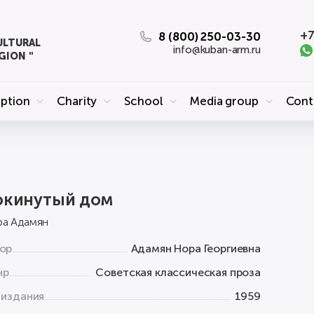
+7
8 (800) 250-03-30
ULTURAL
info@kuban-arm.ru
GION "
eption
Charity
School
Media group
Cont
окинутый дом
а Адамян
ор
Адамян Нора Георгиевна
нр
Советская классическая проза
 издания
1959