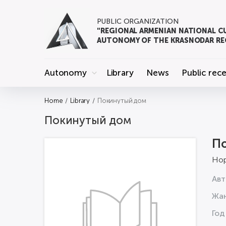
PUBLIC ORGANIZATION
"REGIONAL ARMENIAN NATIONAL C
AUTONOMY OF THE KRASNODAR RE
Autonomy
Library
News
Public rec
Home
Library
Покинутый дом
Покинутый дом
П
Нор
Авт
Жа
Год