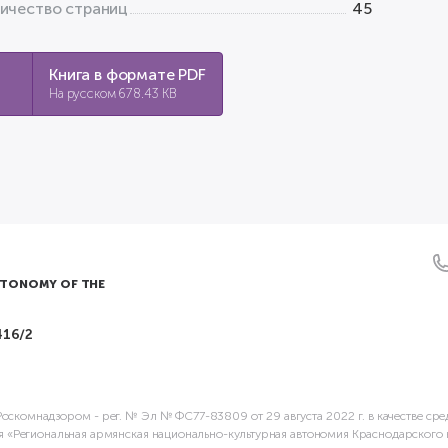
ичество страниц
45
Книга в формате PDF
На русском 678.43 KB
UTONOMY OF THE
416/2
оскомнадзором - рег. № Эл № ФС77-83809 от 29 августа 2022 г. в качестве сре
я «Региональная армянская национально-культурная автономия Краснодарского 