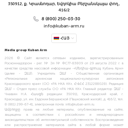
350912, ք. Կրասնոդար, Եվդոկիա Բերշանսկայա փող.,
416/2
8 (800) 250-03-30
info@kuban-arm.ru
ՀԱՅ
Media group Kuban Arm
2026 © Сайт является сетевым изданием, зарегистрированным
Роскомнадзором - рег. № Эл № ФС77-83809 от 29 августа 2022 г. в
качестве средства массовой информации -«Մեդիա-գրուպ Кубань Арм»
(далее - ԶԼՄ). Учредитель ԶԼՄ - Общественная организация
«Региональная армянская национально-культурная автономия
Краснодарского края» (ОО «РА НКА КК», ՀՎՀՀ 2312288028). Редакция
ԶԼՄ – Отдел пресс службы ОО «РА НКА КК». Главный редактор ԶԼՄ -
Чнаваян Н.А. Հասցե редакции: 350911, Краснодарский край, г.
Краснодар, ул. им. Евдокии Бершанской (Пашковский жилой), д. 416/2, тел.
8 (861) 299-67-41, электронная почта: info@kuban-arm.ru.
Ամբողջը права на любые материалы, опубликованные на сайте,
защищены в соответствии с российским и международным
законодательством об интеллектуальной собственности. Воспроизведение
или распространение материалов сайта в любой форме может