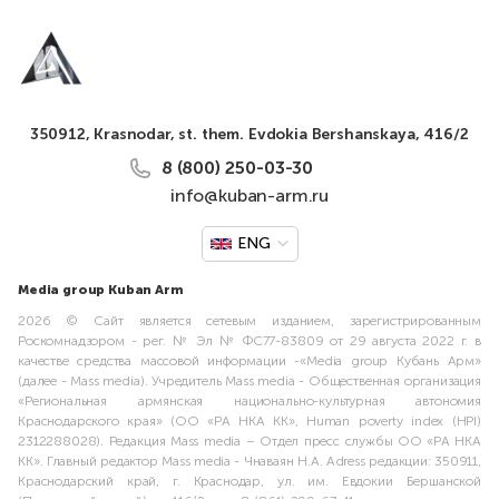
350912, Krasnodar, st. them. Evdokia Bershanskaya, 416/2
8 (800) 250-03-30
info@kuban-arm.ru
ENG
Media group Kuban Arm
2026 © Сайт является сетевым изданием, зарегистрированным
Роскомнадзором - рег. № Эл № ФС77-83809 от 29 августа 2022 г. в
качестве средства массовой информации -«Media group Кубань Арм»
(далее - Mass media). Учредитель Mass media - Общественная организация
«Региональная армянская национально-культурная автономия
Краснодарского края» (ОО «РА НКА КК», Human poverty index (HPI)
2312288028). Редакция Mass media – Отдел пресс службы ОО «РА НКА
КК». Главный редактор Mass media - Чнаваян Н.А. Adress редакции: 350911,
Краснодарский край, г. Краснодар, ул. им. Евдокии Бершанской