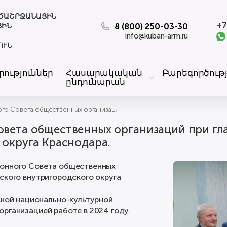
ԱԾԱՇՐՋԱՆԱՅԻՆ
+7
8 (800) 250-03-30
ՅԻՆ
info@kuban-arm.ru
ՈՒՆ
րություններ
Հասարակական
Բարեգործությ
ընդունարան
го Совета общественных организаций при главе администрации Карасун
вета общественных организаций при гл
 округа Краснодара.
ионного Совета общественных
ского внутригородского округа
ой национально-культурной
рганизацией работе в 2024 году.