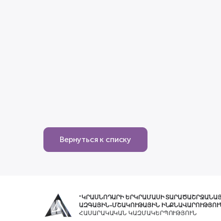
Вернуться к списку
"ԿՐԱՍՆՈԴԱՐԻ ԵՐԿՐԱՄԱՍԻ ՏԱՐԱԾԱՇՐՋԱՆԱ
ԱԶԳԱՅԻՆ-ՄՇԱԿՈՒԹԱՅԻՆ ԻՆՔՆԱՎԱՐՈՒԹՅՈՒ
ՀԱՍԱՐԱԿԱԿԱՆ ԿԱԶՄԱԿԵՐՊՈՒԹՅՈՒՆ