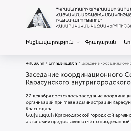
"ԿՐԱՍՆՈԴԱՐԻ ԵՐԿՐԱՄԱՍԻ ՏԱՐ
ՀԱՅԿԱԿԱՆ ԱԶԳԱՅԻՆ-ՄՇԱԿՈՒԹԱ
ԻՆՔՆԱՎԱՐՈՒԹՅՈՒՆ"
ՀԱՍԱՐԱԿԱԿԱՆ ԿԱԶՄԱԿԵՐՊՈՒԹՅ
Ինքնավարություն
Գրադարան
Նո
Գլխավոր
Նորություններ
Заседание координационно
Заседание координационного Со
Карасунского внутригородского
27 декабря состоялось заседание координац
организаций при главе администрации Карасун
Краснодара.
Նախագահ Краснодарской городской армянск
автономии предоставил отчёт о проделанной о