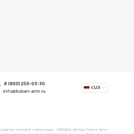
8 (800) 250-03-30
ՀԱՅ
info@kuban-arm.ru
тве средства массовой информации -«Մեդիա-գրուպ Кубань Арм»