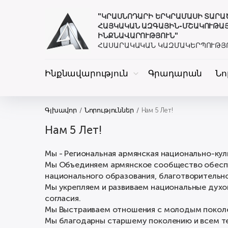
"ԿՐԱՍՆՈԴԱՐԻ ԵՐԿՐԱՄԱՍԻ ՏԱՐ
ՀԱՅԿԱԿԱՆ ԱԶԳԱՅԻՆ-ՄՇԱԿՈՒԹԱ
ԻՆՔՆԱՎԱՐՈՒԹՅՈՒՆ"
ՀԱՍԱՐԱԿԱԿԱՆ ԿԱԶՄԱԿԵՐՊՈՒԹՅ
Ինքնավարություն
Գրադարան
Նո
Գլխավոր
Նորություններ
Нам 5 Лет!
Нам 5 Лет!
Мы - Региональная армянская национально-кул
Мы Объединяем армянское сообщество обеспеч
национального образования, благотворительно
Мы укрепляем и развиваем национальные дух
согласия.
Мы Выстраиваем отношения с молодым поколе
Мы благодарны старшему поколению и всем тем