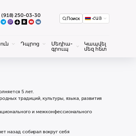
 (918) 250-03-30
Поиск
ՀԱՅ
ուն
Դպրոց
Մեդիա-
Կապվել
գրուպ
մեզ հետ
лняется 5 лет.
дных традиций, культуры, языка, развития
национального и межконфессионального
ет назад собирал вокруг себя