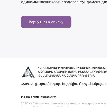
единомышленников и создавал фундамент для
Вернуться к списку
"ԿՐԱՍՆՈԴԱՐԻ ԵՐԿՐԱՄԱՍԻ ՏԱՐԱԾԱՇՐՋԱՆԱ
ԱԶԳԱՅԻՆ-ՄՇԱԿՈՒԹԱՅԻՆ ԻՆՔՆԱՎԱՐՈՒԹՅՈՒ
ՀԱՍԱՐԱԿԱԿԱՆ ԿԱԶՄԱԿԵՐՊՈՒԹՅՈՒՆ
350912, ք. Կրասնոդար, Եվդոկիա Բերշանսկայա փ
Media group Kuban Arm
2026 © Сайт является сетевым изданием, зарегистрированным