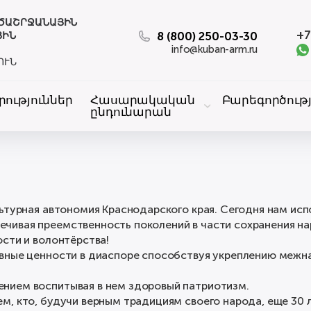
ԱԾԱՇՐՋԱՆԱՅԻՆ
+7
8 (800) 250-03-30
ՅԻՆ
info@kuban-arm.ru
ՈՒՆ
րություններ
Հասարակական
Բարեգործությ
ընդունարան
ьтурная автономия Краснодарского края. Сегодня нам испо
ивая преемственность поколений в части сохранения наро
сти и волонтёрства!
овные ценности в диаспоре способствуя укреплению меж
нием воспитывая в нем здоровый патриотизм.
, кто, будучи верным традициям своего народа, еще 30 л