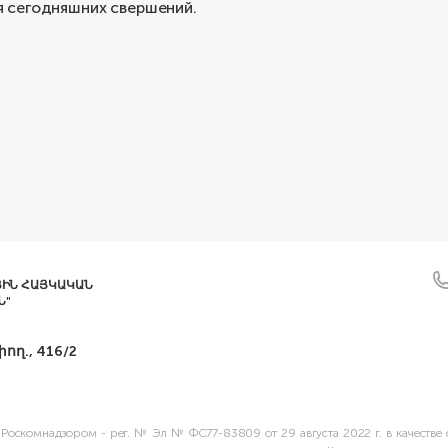
 сегодняшних свершений.
ՅԻՆ ՀԱՅԿԱԿԱՆ
Ն"
ող., 416/2
 Роскомнадзором - рег. № Эл № ФС77-83809 от 29 августа 2022 г. в качес