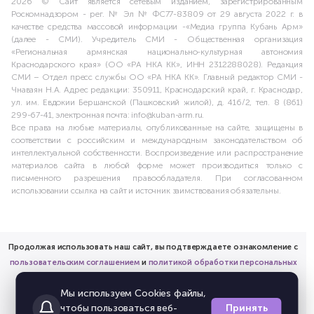
2026 © Сайт является сетевым изданием, зарегистрированным
Роскомнадзором - рег. № Эл № ФС77-83809 от 29 августа 2022 г. в
качестве средства массовой информации -«Медиа группа Кубань Арм»
(далее - СМИ). Учредитель СМИ - Общественная организация
«Региональная армянская национально-культурная автономия
Краснодарского края» (ОО «РА НКА КК», ИНН 2312288028). Редакция
СМИ – Отдел пресс службы ОО «РА НКА КК». Главный редактор СМИ -
Чнаваян Н.А. Адрес редакции: 350911, Краснодарский край, г. Краснодар,
ул. им. Евдокии Бершанской (Пашковский жилой), д. 416/2, тел. 8 (861)
299-67-41, электронная почта: info@kuban-arm.ru.
Все права на любые материалы, опубликованные на сайте, защищены в
соответствии с российским и международным законодательством об
интеллектуальной собственности. Воспроизведение или распространение
материалов сайта в любой форме может производиться только с
письменного разрешения правообладателя. При согласованном
использовании ссылка на сайт и источник заимствования обязательны.
Продолжая использовать наш сайт, вы подтверждаете ознакомление с
пользовательским соглашением
и
политикой обработки персональных
данных
Мы используем Cookies файлы,
и предоставляете согласие на обработку соответствующих
Принять
чтобы пользоваться веб-
персональных данных.