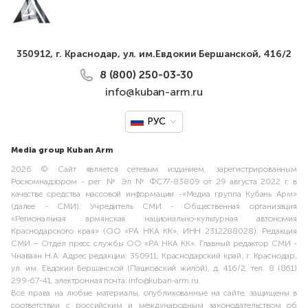
350912, г. Краснодар, ул. им.Евдокии Бершанской, 416/2
8 (800) 250-03-30
info@kuban-arm.ru
РУС
Media group Kuban Arm
2026 © Сайт является сетевым изданием, зарегистрированным
Роскомнадзором - рег. № Эл № ФС77-83809 от 29 августа 2022 г. в
качестве средства массовой информации -«Медиа группа Кубань Арм»
(далее - СМИ). Учредитель СМИ - Общественная организация
«Региональная армянская национально-культурная автономия
Краснодарского края» (ОО «РА НКА КК», ИНН 2312288028). Редакция
СМИ – Отдел пресс службы ОО «РА НКА КК». Главный редактор СМИ -
Чнаваян Н.А. Адрес редакции: 350911, Краснодарский край, г. Краснодар,
ул. им. Евдокии Бершанской (Пашковский жилой), д. 416/2, тел. 8 (861)
299-67-41, электронная почта: info@kuban-arm.ru.
Все права на любые материалы, опубликованные на сайте, защищены в
соответствии с российским и международным законодательством об