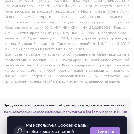
2026 © Сайт является сетевым изданием, зарегистрированным
Роскомнадзором - рег. № Эл № ФС77-83809 от 29 августа 2022 г. в
качестве средства массовой информации -«Медиа группа Кубань Арм»
(далее - СМИ). Учредитель СМИ - Общественная организация
«Региональная армянская национально-культурная автономия
Краснодарского края» (ОО «РА НКА КК», ИНН 2312288028). Редакция
СМИ – Отдел пресс службы ОО «РА НКА КК». Главный редактор СМИ -
Чнаваян Н.А. Адрес редакции: 350911, Краснодарский край, г. Краснодар,
ул. им. Евдокии Бершанской (Пашковский жилой), д. 416/2, тел. 8 (861)
299-67-41, электронная почта: info@kuban-arm.ru.
Все права на любые материалы, опубликованные на сайте, защищены в
соответствии с российским и международным законодательством об
интеллектуальной собственности. Воспроизведение или распространение
материалов сайта в любой форме может производиться только с
письменного разрешения правообладателя. При согласованном
использовании ссылка на сайт и источник заимствования обязательны.
Продолжая использовать наш сайт, вы подтверждаете ознакомление с
пользовательским соглашением
и
политикой обработки персональных
данных
Мы используем Cookies файлы,
и предоставляете согласие на обработку соответствующих
Принять
чтобы пользоваться веб-
персональных данных.