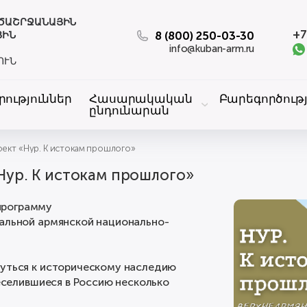
ԱԾԱՇՐՋԱՆԱՅԻՆ
+7
8 (800) 250-03-30
ՅԻՆ
info@kuban-arm.ru
ՈՒՆ
րություններ
Հասարակական
Բարեգործությ
ընդունարան
оект «Нур. К истокам прошлого»
Нур. К истокам прошлого»
программу
нальной армянской национально-
нуться к историческому наследию
реселившиеся в Россию несколько