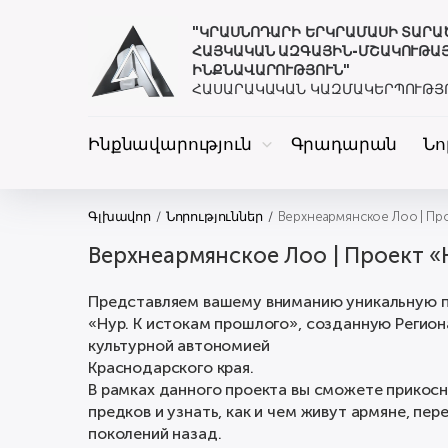
"ԿՐԱՍՆՈԴԱՐԻ ԵՐԿՐԱՄԱՍԻ ՏԱՐ
ՀԱՅԿԱԿԱՆ ԱԶԳԱՅԻՆ-ՄՇԱԿՈՒԹԱ
ԻՆՔՆԱՎԱՐՈՒԹՅՈՒՆ"
ՀԱՍԱՐԱԿԱԿԱՆ ԿԱԶՄԱԿԵՐՊՈՒԹՅ
Ինքնավարություն
Գրադարան
Նո
Գլխավոր
Նորություններ
Верхнеармянское Лоо | Пр
Верхнеармянское Лоо | Проект «
Представляем вашему вниманию уникальную 
«Нур. К истокам прошлого», созданную Регио
культурной автономией
Краснодарского края.
В рамках данного проекта вы сможете прикос
предков и узнать, как и чем живут армяне, пе
поколений назад.