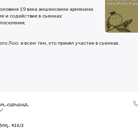
половине 19 века амшенскими армянами.
е и содействие в съемках:
 поселения;
го Лоо; и всем тем, кто принял участие в съемках.
ՅԻՆ ՀԱՅԿԱԿԱՆ
Ն"
ող., 416/2