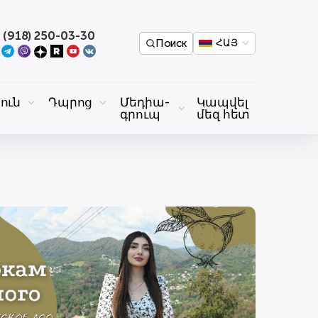
 (918) 250-03-30
Поиск
ՀԱՅ
ուն
Դպրոց
Մեդիա-
Կապվել
գրուպ
մեզ հետ