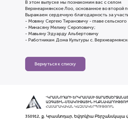
В этом выпуске мы познакомим вас с селом
Верхнеармянское Лоо, основанное во второй 
Выражаем сердечную благодарность за участи
- Мовяну Сергею Тирановичу - главе сельского
- Минасяну Мелику Сероповичу;
- Мавьяну Эдуарду Альбертовичу
- Работникам Дома Культуры с. Верхнеармянско
Вернуться к списку
"ԿՐԱՍՆՈԴԱՐԻ ԵՐԿՐԱՄԱՍԻ ՏԱՐԱԾԱՇՐՋԱՆԱ
ԱԶԳԱՅԻՆ-ՄՇԱԿՈՒԹԱՅԻՆ ԻՆՔՆԱՎԱՐՈՒԹՅՈՒ
ՀԱՍԱՐԱԿԱԿԱՆ ԿԱԶՄԱԿԵՐՊՈՒԹՅՈՒՆ
350912, ք. Կրասնոդար, Եվդոկիա Բերշանսկայա փ