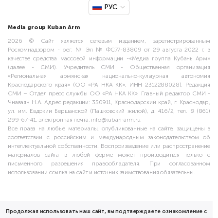
РУС
Media group Kuban Arm
2026 © Сайт является сетевым изданием, зарегистрированным
Роскомнадзором - рег. № Эл № ФС77-83809 от 29 августа 2022 г. в
качестве средства массовой информации -«Медиа группа Кубань Арм»
(далее - СМИ). Учредитель СМИ - Общественная организация
«Региональная армянская национально-культурная автономия
Краснодарского края» (ОО «РА НКА КК», ИНН 2312288028). Редакция
СМИ – Отдел пресс службы ОО «РА НКА КК». Главный редактор СМИ -
Чнаваян Н.А. Адрес редакции: 350911, Краснодарский край, г. Краснодар,
ул. им. Евдокии Бершанской (Пашковский жилой), д. 416/2, тел. 8 (861)
299-67-41, электронная почта: info@kuban-arm.ru.
Все права на любые материалы, опубликованные на сайте, защищены в
соответствии с российским и международным законодательством об
интеллектуальной собственности. Воспроизведение или распространение
материалов сайта в любой форме может производиться только с
письменного разрешения правообладателя. При согласованном
использовании ссылка на сайт и источник заимствования обязательны.
Продолжая использовать наш сайт, вы подтверждаете ознакомление с