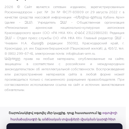
2026 © Сайт является сетевым изданием, зарегистрированным
Роскомнадзором - рег. № Эл № ФС77-83809 от 29 августа 2022 г. в
качестве средства массовой информации -«Մեդիա-գրուպ Кубань Арм»
(далее - ԶԼՄ). Учредитель ԶԼՄ - Общественная организация
«Региональная армянская национально-культурная автономия
Краснодарского края» (ОО «РА НКА КК», ՀՎՀՀ 2312288028). Редакция
ԶԼՄ – Отдел пресс службы ОО «РА НКА КК». Главный редактор ԶԼՄ -
Чнаваян Н.А. Հասցե редакции: 350911, Краснодарский край, г.
Краснодар, ул. им. Евдокии Бершанской (Пашковский жилой), д. 416/2, тел.
8 (861) 299-67-41, электронная почта: info@kuban-arm.ru.
Ամբողջը права на любые материалы, опубликованные на сайте,
защищены в соответствии с российским и международным
законодательством об интеллектуальной собственности. Воспроизведение
или распространение материалов сайта в любой форме может
производиться только с письменного разрешения правообладателя. При
согласованном использовании ссылка на сайт и источник заимствования
обязательны.
Շարունակելով օգտվել մեր կայքից, դուք հաստատում եք
օգտվողի
համաձայնագրի
և
անձնական տվյալների մշակման կարգի հետ
ծանոթացումը