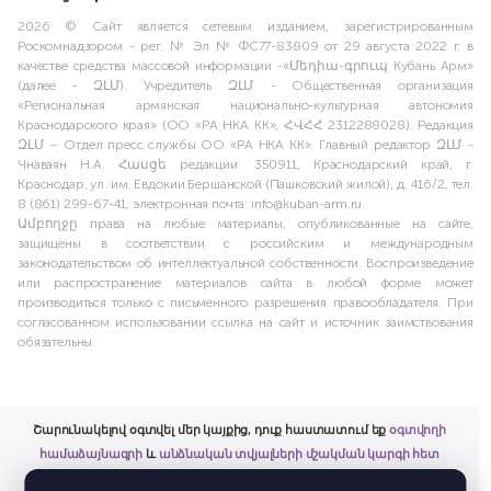
2026 © Сайт является сетевым изданием, зарегистрированным
Роскомнадзором - рег. № Эл № ФС77-83809 от 29 августа 2022 г. в
качестве средства массовой информации -«Մեդիա-գրուպ Кубань Арм»
(далее - ԶԼՄ). Учредитель ԶԼՄ - Общественная организация
«Региональная армянская национально-культурная автономия
Краснодарского края» (ОО «РА НКА КК», ՀՎՀՀ 2312288028). Редакция
ԶԼՄ – Отдел пресс службы ОО «РА НКА КК». Главный редактор ԶԼՄ -
Чнаваян Н.А. Հասցե редакции: 350911, Краснодарский край, г.
Краснодар, ул. им. Евдокии Бершанской (Пашковский жилой), д. 416/2, тел.
8 (861) 299-67-41, электронная почта: info@kuban-arm.ru.
Ամբողջը права на любые материалы, опубликованные на сайте,
защищены в соответствии с российским и международным
законодательством об интеллектуальной собственности. Воспроизведение
или распространение материалов сайта в любой форме может
производиться только с письменного разрешения правообладателя. При
согласованном использовании ссылка на сайт и источник заимствования
обязательны.
Շարունակելով օգտվել մեր կայքից, դուք հաստատում եք
օգտվողի
համաձայնագրի
և
անձնական տվյալների մշակման կարգի հետ
ծանոթացումը