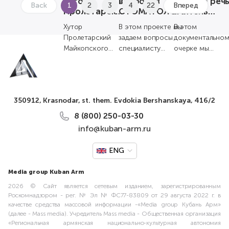
хутора
вопросов
родную речь
Back
1
2
3
4
22
Вперед
ко Дню
традиционное
Пролетарский
СТОМАТОЛОГУ
Учитель
народного
бл...
| Нур
Карине
единства
Хутор
В этом проекте мы
В этом
спецвыпуск
Пилоян |
Пролетарский
задаем вопросы
документально
Удивительн
Майкопского
специалисту
очерке мы
Рядом
района
определенной
познакомимся с
республики
профессии,
учителем
Адыгея 26
отвечая на который
армянского язы
октября отметил
он делится с...
Карине Пилоян.
350912, Krasnodar, st. them. Evdokia Bershanskaya, 416/2
свой 100-летний
Карине оказа...
юбилей. В...
8 (800) 250-03-30
info@kuban-arm.ru
ENG
Media group Kuban Arm
2026 © Сайт является сетевым изданием, зарегистрированным
Роскомнадзором - рег. № Эл № ФС77-83809 от 29 августа 2022 г. в
качестве средства массовой информации -«Media group Кубань Арм»
(далее - Mass media). Учредитель Mass media - Общественная организация
«Региональная армянская национально-культурная автономия