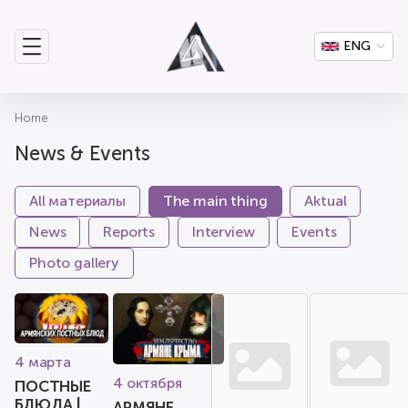
ENG
Home
News & Events
All материалы
The main thing
Aktual
News
Reports
Interview
Events
Photo gallery
4 марта
4 октября
ПОСТНЫЕ
БЛЮДА |
АРМЯНЕ