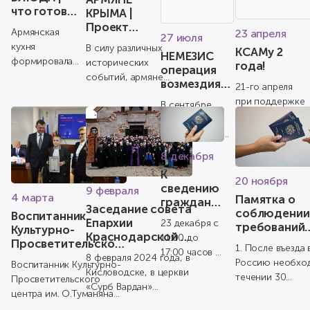
что готовят
КРЫМА |
армяне в
Проект
Армянская
23 апреля
27 июля
Великий
ЗЕМЛЯЧЕСТВО
кухня
В силу различных
КСАМу 2
пост
НЕМЕЗИС
формировалась
исторических
года!
операция
на протяжении
событий, армяне
возмездия |
21-го апреля
веков —
сформировали
Армянский
при поддержке
вместе с
В сентябре
множество
ответ
Региональной
традициями,
1919 года на
субэтнических
Армянской
укладом и
очередном, 9
групп, которые
национально-
ритмом
съезде партии
им...
8 декабря
культурной
духовной ж...
«Дашнакцутюн»
К
автономии
обсуждается
20 ноября
сведению
Краснодарского
9 февраля
главный вопрос
4 марта
Памятка о
граждан
кр...
– провед...
Заседание совета
соблюдении
Воспитанник
Армении!
Епархии
23 декабря с
требований
Культурно-
Краснодарской и
11:00 до
миграционн
Просветительского
1. После въезда 
Северокавказской
17:00 часов в
законодател
центра им.
8 февраля 2024 года, в
Россию необхо
Армянской
Воспитанник Культурно-
г. Краснодар,
гражданами
О.Туманяна Артём
Кисловодске, в церкви
Апостольской
течении 30
Просветительского
Армении,
по адресу: г.
Аванесян был
«Сурб Вардан»
Церкви
календарных дн
центра им. О.Туманяна
прибывшими
Краснодар,
награжден
состоялось собрание
осуществить
Артём Аванесян был