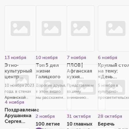
Россию на с
ул. Тургенева,
Благодарственным
прихожан и заседание
миграционный учё
награжден Благодарс...
более 90 су
165 (т...
письмом на
...
Заседании
городской Думы
Краснодара
13 ноября
10 ноября
7 ноября
6 ноября
Этно-
Топ 5 дел
ПЛОВ |
Круглый сто
культурный
жизни
Афганская
на тему:
центр
Галицкого
кухня
«День
"Арцах"
"Блюдо
народного
10 ноября 2023
Дорогие друзья,
Представляем
5 ноября в
создан в
Народа"
единства»
года, в стенах
в этом видео
вашему
культурно-
Краснодаре
Армянской
мы расскажем
вниманию
просветительск
4 ноября
Культурной
вам о главных
кулинарную
центре имени
Поздравление
Автономии
проектах
программу
О.Туманяна
Арушаняна
Краснодарского
краснодарского
"Блюдо
состоялся
2 ноября
31 октября
28 октября
Сергея
края прошло
миллиардера
народа". Плов
Круглый стол на
100 летие
10 главных
Беречь
Геворговича
собрание чле...
Сергея Н...
это
тему День На...