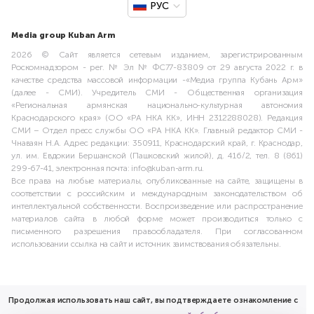
РУС
Media group Kuban Arm
2026 © Сайт является сетевым изданием, зарегистрированным
Роскомнадзором - рег. № Эл № ФС77-83809 от 29 августа 2022 г. в
качестве средства массовой информации -«Медиа группа Кубань Арм»
(далее - СМИ). Учредитель СМИ - Общественная организация
«Региональная армянская национально-культурная автономия
Краснодарского края» (ОО «РА НКА КК», ИНН 2312288028). Редакция
СМИ – Отдел пресс службы ОО «РА НКА КК». Главный редактор СМИ -
Чнаваян Н.А. Адрес редакции: 350911, Краснодарский край, г. Краснодар,
ул. им. Евдокии Бершанской (Пашковский жилой), д. 416/2, тел. 8 (861)
299-67-41, электронная почта: info@kuban-arm.ru.
Все права на любые материалы, опубликованные на сайте, защищены в
соответствии с российским и международным законодательством об
интеллектуальной собственности. Воспроизведение или распространение
материалов сайта в любой форме может производиться только с
письменного разрешения правообладателя. При согласованном
использовании ссылка на сайт и источник заимствования обязательны.
Продолжая использовать наш сайт, вы подтверждаете ознакомление с