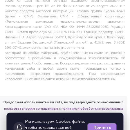
2026 © Сайт является сетевым изданием, зарегистрированным
Роскомнадзором - рег. № Эл № ФС77-83809 от 29 августа 2022 г. в
качестве средства массовой информации -«Медиа группа Кубань Арм»
(далее - СМИ). Учредитель СМИ - Общественная организация
«Региональная армянская национально-культурная автономия
Краснодарского края» (ОО «РА НКА КК», ИНН 2312288028). Редакция
СМИ – Отдел пресс службы ОО «РА НКА КК». Главный редактор СМИ -
Чнаваян Н.А. Адрес редакции: 350911, Краснодарский край, г. Краснодар,
ул. им. Евдокии Бершанской (Пашковский жилой), д. 416/2, тел. 8 (861)
299-67-41, электронная почта: info@kuban-arm.ru.
Все права на любые материалы, опубликованные на сайте, защищены в
соответствии с российским и международным законодательством об
интеллектуальной собственности. Воспроизведение или распространение
материалов сайта в любой форме может производиться только с
письменного разрешения правообладателя. При согласованном
использовании ссылка на сайт и источник заимствования обязательны.
Продолжая использовать наш сайт, вы подтверждаете ознакомление с
пользовательским соглашением
и
политикой обработки персональных
данных
Мы используем Cookies файлы,
и предоставляете согласие на обработку соответствующих
Принять
чтобы пользоваться веб-
персональных данных.