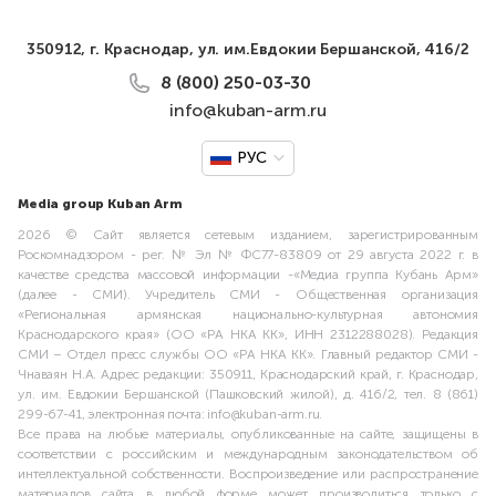
350912, г. Краснодар, ул. им.Евдокии Бершанской, 416/2
8 (800) 250-03-30
info@kuban-arm.ru
РУС
Media group Kuban Arm
2026 © Сайт является сетевым изданием, зарегистрированным
Роскомнадзором - рег. № Эл № ФС77-83809 от 29 августа 2022 г. в
качестве средства массовой информации -«Медиа группа Кубань Арм»
(далее - СМИ). Учредитель СМИ - Общественная организация
«Региональная армянская национально-культурная автономия
Краснодарского края» (ОО «РА НКА КК», ИНН 2312288028). Редакция
СМИ – Отдел пресс службы ОО «РА НКА КК». Главный редактор СМИ -
Чнаваян Н.А. Адрес редакции: 350911, Краснодарский край, г. Краснодар,
ул. им. Евдокии Бершанской (Пашковский жилой), д. 416/2, тел. 8 (861)
299-67-41, электронная почта: info@kuban-arm.ru.
Все права на любые материалы, опубликованные на сайте, защищены в
соответствии с российским и международным законодательством об
интеллектуальной собственности. Воспроизведение или распространение
материалов сайта в любой форме может производиться только с