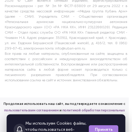
2026 © Сайт является сетевым изданием, зарегистрированным
Роскомнадзором - рег. № Эл № ФС77-83809 от 29 августа 2022 г. в
качестве средства массовой информации -«Медиа группа Кубань Арм»
(далее - СМИ). Учредитель СМИ - Общественная организация
«Региональная армянская национально-культурная автономия
Краснодарского края» (ОО «РА НКА КК», ИНН 2312288028). Редакция
СМИ – Отдел пресс службы ОО «РА НКА КК». Главный редактор СМИ -
Чнаваян Н.А. Адрес редакции: 350911, Краснодарский край, г. Краснодар,
ул. им. Евдокии Бершанской (Пашковский жилой), д. 416/2, тел. 8 (861)
299-67-41, электронная почта: info@kuban-arm.ru.
Все права на любые материалы, опубликованные на сайте, защищены в
соответствии с российским и международным законодательством об
интеллектуальной собственности. Воспроизведение или распространение
материалов сайта в любой форме может производиться только с
письменного разрешения правообладателя. При согласованном
использовании ссылка на сайт и источник заимствования обязательны.
Продолжая использовать наш сайт, вы подтверждаете ознакомление с
пользовательским соглашением
и
политикой обработки персональных
данных
Мы используем Cookies файлы,
и предоставляете согласие на обработку соответствующих
Принять
чтобы пользоваться веб-
персональных данных.