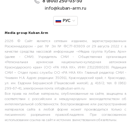
8 (800) 250-03-30
info@kuban-arm.ru
РУС
Media group Kuban Arm
2026 © Сайт является сетевым изданием, зарегистрированным
Роскомнадзором - рег. № Эл № ФС77-83809 от 29 августа 2022 г. в
качестве средства массовой информации -«Медиа группа Кубань Арм»
(далее - СМИ). Учредитель СМИ - Общественная организация
«Региональная армянская национально-культурная автономия
Краснодарского края» (ОО «РА НКА КК», ИНН 2312288028). Редакция
СМИ – Отдел пресс службы ОО «РА НКА КК». Главный редактор СМИ -
Чнаваян Н.А. Адрес редакции: 350911, Краснодарский край, г. Краснодар,
ул. им. Евдокии Бершанской (Пашковский жилой), д. 416/2, тел. 8 (861)
299-67-41, электронная почта: info@kuban-arm.ru.
Все права на любые материалы, опубликованные на сайте, защищены в
соответствии с российским и международным законодательством об
интеллектуальной собственности. Воспроизведение или распространение
материалов сайта в любой форме может производиться только с
письменного разрешения правообладателя. При согласованном
использовании ссылка на сайт и источник заимствования обязательны.