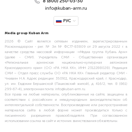
8 (800) 250-03-30
info@kuban-arm.ru
РУС
Media group Kuban Arm
2026 © Сайт является сетевым изданием, зарегистрированным
Роскомнадзором - рег. № Эл № ФС77-83809 от 29 августа 2022 г. в
качестве средства массовой информации -«Медиа группа Кубань Арм»
(далее - СМИ). Учредитель СМИ - Общественная организация
«Региональная армянская национально-культурная автономия
Краснодарского края» (ОО «РА НКА КК», ИНН 2312288028). Редакция
СМИ – Отдел пресс службы ОО «РА НКА КК». Главный редактор СМИ -
Чнаваян Н.А. Адрес редакции: 350911, Краснодарский край, г. Краснодар,
ул. им. Евдокии Бершанской (Пашковский жилой), д. 416/2, тел. 8 (861)
299-67-41, электронная почта: info@kuban-arm.ru.
Все права на любые материалы, опубликованные на сайте, защищены в
соответствии с российским и международным законодательством об
интеллектуальной собственности. Воспроизведение или распространение
материалов сайта в любой форме может производиться только с
письменного разрешения правообладателя. При согласованном
использовании ссылка на сайт и источник заимствования обязательны.