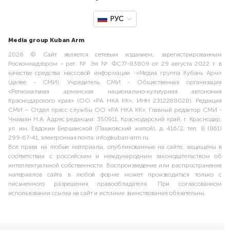
РУС
Media group Kuban Arm
2026 © Сайт является сетевым изданием, зарегистрированным
Роскомнадзором - рег. № Эл № ФС77-83809 от 29 августа 2022 г. в
качестве средства массовой информации -«Медиа группа Кубань Арм»
(далее - СМИ). Учредитель СМИ - Общественная организация
«Региональная армянская национально-культурная автономия
Краснодарского края» (ОО «РА НКА КК», ИНН 2312288028). Редакция
СМИ – Отдел пресс службы ОО «РА НКА КК». Главный редактор СМИ -
Чнаваян Н.А. Адрес редакции: 350911, Краснодарский край, г. Краснодар,
ул. им. Евдокии Бершанской (Пашковский жилой), д. 416/2, тел. 8 (861)
299-67-41, электронная почта: info@kuban-arm.ru.
Все права на любые материалы, опубликованные на сайте, защищены в
соответствии с российским и международным законодательством об
интеллектуальной собственности. Воспроизведение или распространение
материалов сайта в любой форме может производиться только с
письменного разрешения правообладателя. При согласованном
использовании ссылка на сайт и источник заимствования обязательны.