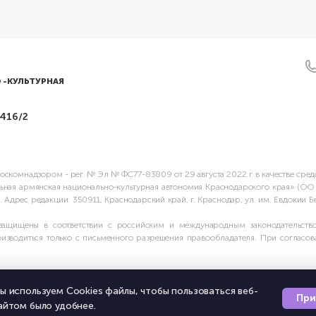
 -КУЛЬТУРНАЯ
 416/2
скомнадзором - рег. № Эл № ФС77-83809 от 29 августа 2022 г. в качестве сре
ьная армянская национально-культурная автономия Краснодарского края» (О
дрес редакции: 350911, Краснодарский край, г. Краснодар, ул. им. Евдокии Бер
защищены в соответствии с российским и международным законодательство
зводиться только с письменного разрешения правообладателя. При согласова
ы используем Cookies файлы, чтобы пользоваться веб-
При
айтом было удобнее.
ление с
пользовательским соглашением
и
политикой обработки персональны