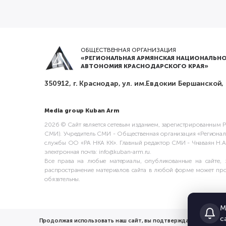
ОБЩЕСТВЕННАЯ ОРГАНИЗАЦИЯ
«РЕГИОНАЛЬНАЯ АРМЯНСКАЯ НАЦИОНАЛЬНО
АВТОНОМИЯ КРАСНОДАРСКОГО КРАЯ»
350912, г. Краснодар, ул. им.Евдокии Бершанской,
Media group Kuban Arm
2026 © Сайт является сетевым изданием, зарегистрированным Ро
СМИ). Учредитель СМИ - Общественная организация «Регионал
службы ОО «РА НКА КК». Главный редактор СМИ - Чнаваян Н.А. А
электронная почта: info@kuban-arm.ru.
Все права на любые материалы, опубликованные на сайте, 
распространение материалов сайта в любой форме может прои
обязательны.
М
с
Продолжая использовать наш сайт, вы подтверждаете ознаком