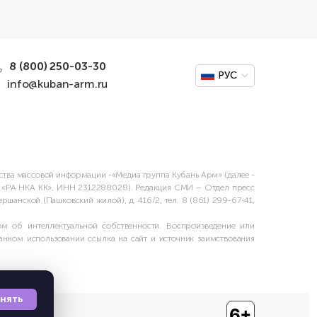
8 (800) 250-03-30
РУС
info@kuban-arm.ru
дства массовой информации -«Медиа группа Кубань Арм» (далее -
О «РА НКА КК», ИНН 2312288028). Редакция СМИ – Отдел пресс
шанской (Пашковский жилой), д. 416/2, тел. 8 (861) 299-67-41,
м об интеллектуальной собственности. Воспроизведение или
нном использовании ссылка на сайт и источник заимствования
нять
х данных