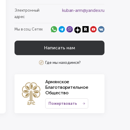
kuban-arm@yandex.ru
Электронный
адрес
Мы в соц. Сетях
Написать нам
Где мы находимся?
Армянское
Благотворительное
Общество
Пожертвовать