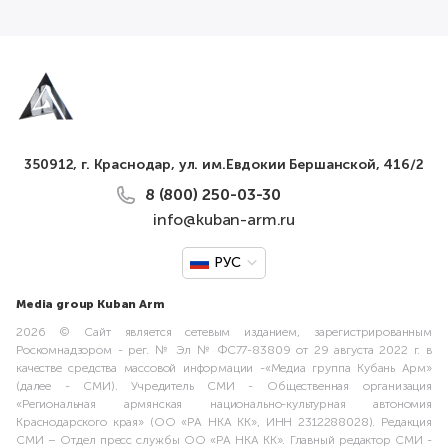
350912, г. Краснодар, ул. им.Евдокии Бершанской, 416/2
8 (800) 250-03-30
info@kuban-arm.ru
РУС
Media group Kuban Arm
2026 © Сайт является сетевым изданием, зарегистрированным
Роскомнадзором - рег. № Эл № ФС77-83809 от 29 августа 2022 г. в
качестве средства массовой информации -«Медиа группа Кубань Арм»
(далее - СМИ). Учредитель СМИ - Общественная организация
«Региональная армянская национально-культурная автономия
Краснодарского края» (ОО «РА НКА КК», ИНН 2312288028). Редакция
СМИ – Отдел пресс службы ОО «РА НКА КК». Главный редактор СМИ -