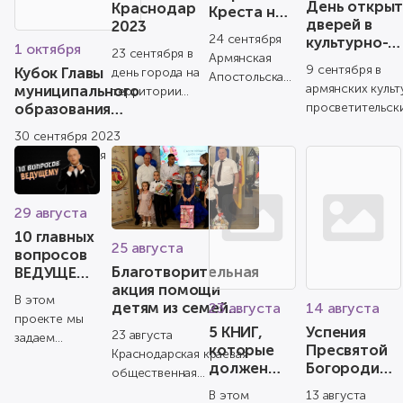
День откры
Краснодар
Креста на
дверей в
2023
горе Вараг
24 сентября
культурно-
2023
1 октября
23 сентября в
Армянская
просветител
9 сентября в
Кубок Главы
день города на
Апостольская
центрах име
армянских культ
муниципального
территории
Ованеса
Церковь
образования
просветительск
Краснодарского
Туманяна
отметила
город
центрах имени
Государственного
Масленицу
30 сентября 2023
Краснодар по
Ованеса Туманя
Технологического
Обретения
года состоялся
шахматам 2023
городе Краснода
Университет...
креста на
Кубок Главы
горе Вараг.
муниципального
«Масле...
образования города
29 августа
Краснодар по
10 главных
25 августа
быстрым ш...
вопросов
Благотворительная
ВЕДУЩЕМУ
акция помощи
Арман
В этом
детям из семей
Гевондян
23 августа
14 августа
проекте мы
участников СВО
5 КНИГ,
Успения
23 августа
задаем
«Соберем в школу
которые
Пресвятой
Краснодарская краевая
вопросы
вместе»
должен
Богородицы
общественная
специалисту
прочесть
| Праздник
организация «Центр
определенной
В этом
13 августа