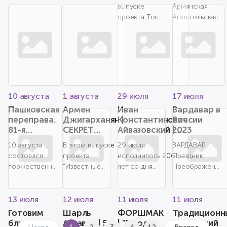
каждый
освещения
национальных культур»
профессии,
выпуске
Армянская
АРМЯНИН
винограда
совместно с К...
отвечая на
проекта Топ-5
Апостольская
Хахохорнек
который он
мы
Церковь
делиться ...
познакомимся
отмечает
с пятью
праздник
книгами,
Успения
которые
Пресвятой
должен
Борогодицы -
прочесть
Верапохум...
10 августа
1 августа
29 июля
17 июля
каждый
Пашковская
Армен
Иван
Вардавар в
армянин...
переправа.
Джигарханян |
Константинович
России
81-я
СЕКРЕТ
Айвазовский |
2023
годовщина
бесподобного
206 лет со дня
10 августа
В этом выпуске
29 июля
BАРДАВАР.
обороны
актёра
рождения
состоялся
проекта
исполнилось 206
Праздник
великого
торжественный
"Известные
лет со дня
Преображения
художника
митинг,
Армяне" мы
рождения Ивана
Господа
посвященный
расскажем о
Константиновича
нашего Иисуса
героической
жизни и
Айвазовского. Иван
Христа
13 июля
12 июля
11 июля
11 июля
дате - 81-ой
творчестве
Айвазовский был...
Армянский
Готовим
Шарль
ФОРШМАК
Традиционн
годовщине
Армена Борисов...
праздник в
блюдо из
Азнавур | 5
| "Блюдо
армянский