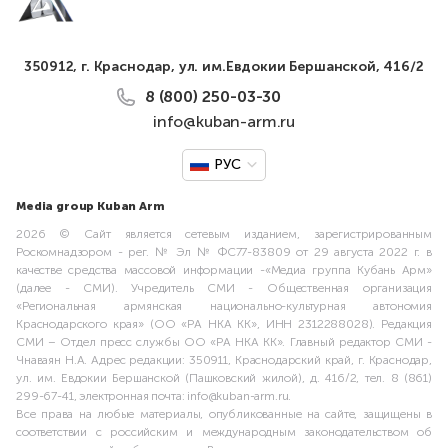
350912, г. Краснодар, ул. им.Евдокии Бершанской, 416/2
8 (800) 250-03-30
info@kuban-arm.ru
РУС
Media group Kuban Arm
2026 © Сайт является сетевым изданием, зарегистрированным
Роскомнадзором - рег. № Эл № ФС77-83809 от 29 августа 2022 г. в
качестве средства массовой информации -«Медиа группа Кубань Арм»
(далее - СМИ). Учредитель СМИ - Общественная организация
«Региональная армянская национально-культурная автономия
Краснодарского края» (ОО «РА НКА КК», ИНН 2312288028). Редакция
СМИ – Отдел пресс службы ОО «РА НКА КК». Главный редактор СМИ -
Чнаваян Н.А. Адрес редакции: 350911, Краснодарский край, г. Краснодар,
ул. им. Евдокии Бершанской (Пашковский жилой), д. 416/2, тел. 8 (861)
299-67-41, электронная почта: info@kuban-arm.ru.
Все права на любые материалы, опубликованные на сайте, защищены в
соответствии с российским и международным законодательством об