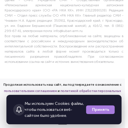
(далее - СМИ). Учредитель СМИ - Общественная организация
«Региональная армянская национально-культурная автономия
Краснодарского края» (ОО «РА НКА КК», ИНН 2312288028). Редакция
СМИ – Отдел пресс службы ОО «РА НКА КК». Главный редактор СМИ -
Чнаваян Н.А. Адрес редакции: 350911, Краснодарский край, г. Краснодар,
ул. им. Евдокии Бершанской (Пашковский жилой), д. 416/2, тел. 8 (861)
299-67-41, электронная почта: info@kuban-arm.ru.
Все права на любые материалы, опубликованные на сайте, защищены в
соответствии с российским и международным законодательством об
интеллектуальной собственности. Воспроизведение или распространение
материалов сайта в любой форме может производиться только с
письменного разрешения правообладателя. При согласованном
использовании ссылка на сайт и источник заимствования обязательны.
Продолжая использовать наш сайт, вы подтверждаете ознакомление с
пользовательским соглашением
и
политикой обработки персональных
данных
Мы используем Cookies файлы,
и предоставляете согласие на обработку соответствующих
Принять
чтобы пользоваться веб-
персональных данных.
сайтом было удобнее.