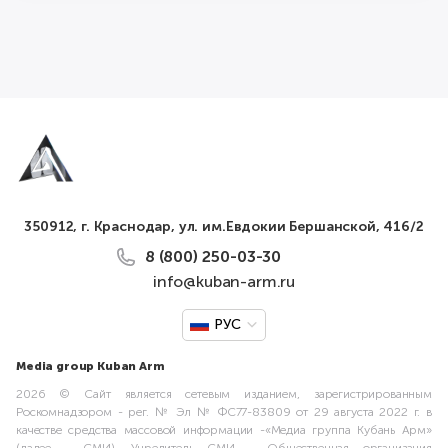
350912, г. Краснодар, ул. им.Евдокии Бершанской, 416/2
8 (800) 250-03-30
info@kuban-arm.ru
РУС
Media group Kuban Arm
2026 © Сайт является сетевым изданием, зарегистрированным
Роскомнадзором - рег. № Эл № ФС77-83809 от 29 августа 2022 г. в
качестве средства массовой информации -«Медиа группа Кубань Арм»