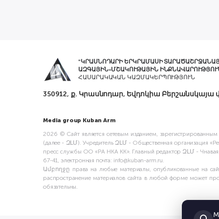
"ԿՐԱՍՆՈԴԱՐԻ ԵՐԿՐԱՄԱՍԻ ՏԱՐԱԾԱՇՐՋԱՆԱ
ԱԶԳԱՅԻՆ-ՄՇԱԿՈՒԹԱՅԻՆ ԻՆՔՆԱՎԱՐՈՒԹՅՈՒ
ՀԱՍԱՐԱԿԱԿԱՆ ԿԱԶՄԱԿԵՐՊՈՒԹՅՈՒՆ
350912, ք. Կրասնոդար, Եվդոկիա Բերշանսկայա փ
Media group Kuban Arm
2026 © Сайт является сетевым изданием, зарегистрированным
(далее - ԶԼՄ). Учредитель ԶԼՄ - Общественная организация «
пресс службы ОО «РА НКА КК». Главный редактор ԶԼՄ - Чнаваян 
67-41, электронная почта: info@kuban-arm.ru.
Ամբողջը права на любые материалы, опубликованные на сайт
распространение материалов сайта в любой форме может прои
обязательны.
М