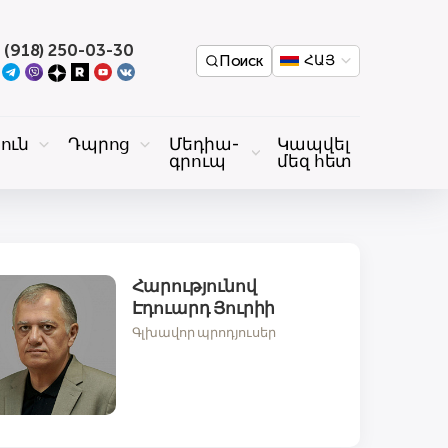
 (918) 250-03-30
Поиск
ՀԱՅ
ուն
Դպրոց
Մեդիա-
Կապվել
գրուպ
մեզ հետ
Հարությունով
Էդուարդ Յուրիի
Գլխավոր պրոդյուսեր