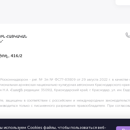
ՅԻՆ ՀԱՅԿԱԿԱՆ
Ն"
ող., 416/2
 Роскомнадзором - рег. № Эл № ФС77-83809 от 29 августа 2022 г. в качес
Региональная армянская национально-культурная автономия Краснодарского кр
Н.А. Հասցե редакции: 350911, Краснодарский край, г. Краснодар, ул. им. Евдок
е, защищены в соответствии с российским и международным законодательств
зводиться только с письменного разрешения правообладателя. При согласова
ы используем Cookies файлы, чтобы пользоваться веб-