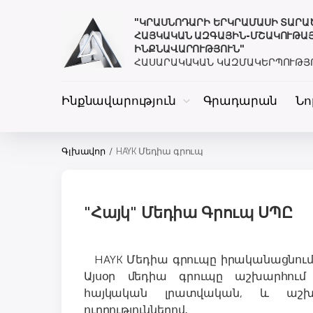
"ԿՐԱՍՆՈԴԱՐԻ ԵՐԿՐԱՄԱՍԻ ՏԱՐ
ՀԱՅԿԱԿԱՆ ԱԶԳԱՅԻՆ-ՄՇԱԿՈՒԹԱ
ԻՆՔՆԱՎԱՐՈՒԹՅՈՒՆ"
ՀԱՍԱՐԱԿԱԿԱՆ ԿԱԶՄԱԿԵՐՊՈՒԹՅ
Ինքնավարություն
Գրադարան
Նո
Գլխավոր
HAYK Մեդիա գրուպ
"Հայկ" Մեդիա Գրուպ ՍՊԸ
HAYK Մեդիա գրուպը իրականացնում է
Այսօր մեդիա գրուպը աշխարհում
հայկական լրատվական, և աշ
ուղղություններով․