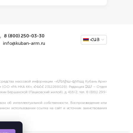
8 (800) 250-03-30
ՀԱՅ
info@kuban-arm.ru
тве средства массовой информации -«Մեդիա-գրուպ Кубань Арм»
ая» (ОО «РА НКА КК», ՀՎՀՀ 2312288028). Редакция ԶԼՄ – Отдел
ии Бершанской (Пашковский жилой), д. 416/2, тел. 8 (861) 299-
ом об интеллектуальной собственности. Воспроизведение или
нном использовании ссылка на сайт и источник заимствования