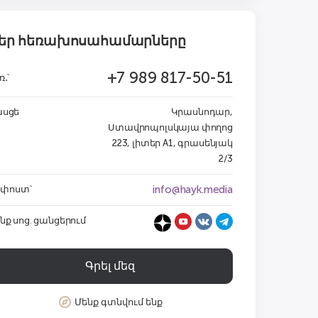
եր հեռախոսահամարները
+7 989 817-50-51
ռ․՝
ասցե
Կրասնոդար,
Ստավրոպոլսկայա փողոց
223, լիտեր A1, գրասենյակ
2/3
info@hayk.media
․ փոստ՝
նք սոց. ցանցերում
Գրել մեզ
Մենք գտնվում ենք