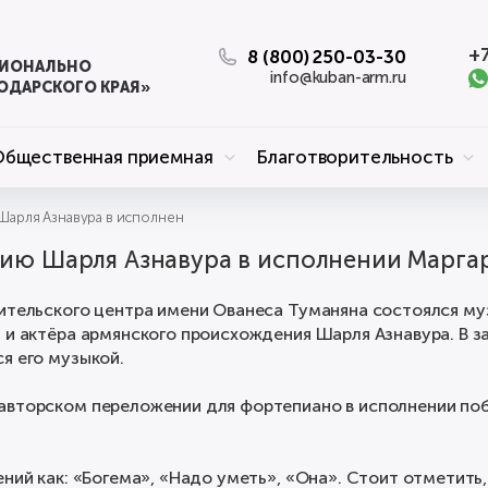
+7
8 (800) 250-03-30
ЦИОНАЛЬНО
info@kuban-arm.ru
ОДАРСКОГО КРАЯ»
Общественная приемная
Благотворительность
арля Азнавура в исполнении Маргариты Вартанян
ию Шарля Азнавура в исполнении Марга
тительского центра имени Ованеса Туманяна состоялся м
 и актёра армянского происхождения Шарля Азнавура. В за
я его музыкой.
 авторском переложении для фортепиано в исполнении по
ений как: «Богема», «Надо уметь», «Она». Стоит отметить