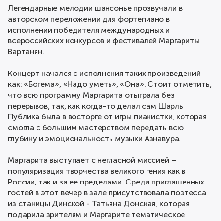
Легендарные мелодии шансонье прозвучали в
авторском переложении для фортепиано в
исполнении победителя международных и
всероссийских конкурсов и фестивалей Маргариты
Вартанян.
Концерт начался с исполнения таких произведений
как: «Богема», «Надо уметь», «Она». Стоит отметить,
что всю программу Маргарита отыграла без
перерывов, так, как когда-то делал сам Шарль.
Публика была в восторге от игры пианистки, которая
смогла с большим мастерством передать всю
глубину и эмоциональность музыки Азнавура.
Маргарита выступает с негласной миссией –
популяризация творчества великого гения как в
России, так и за ее пределами. Среди приглашенных
гостей в этот вечер в зале присутствовала поэтесса
из станицы Динской - Татьяна Донская, которая
подарила зрителям и Маргарите тематическое