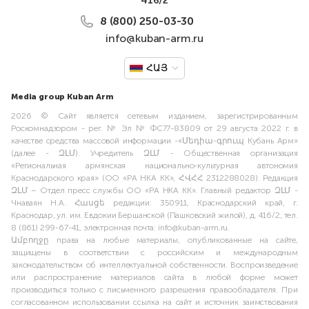
416/2
8 (800) 250-03-30
info@kuban-arm.ru
ՀԱՅ
Media group Kuban Arm
2026 © Сайт является сетевым изданием, зарегистрированным
Роскомнадзором - рег. № Эл № ФС77-83809 от 29 августа 2022 г. в
качестве средства массовой информации -«Մեդիա-գրուպ Кубань Арм»
(далее - ԶԼՄ). Учредитель ԶԼՄ - Общественная организация
«Региональная армянская национально-культурная автономия
Краснодарского края» (ОО «РА НКА КК», ՀՎՀՀ 2312288028). Редакция
ԶԼՄ – Отдел пресс службы ОО «РА НКА КК». Главный редактор ԶԼՄ -
Чнаваян Н.А. Հասցե редакции: 350911, Краснодарский край, г.
Краснодар, ул. им. Евдокии Бершанской (Пашковский жилой), д. 416/2, тел.
8 (861) 299-67-41, электронная почта: info@kuban-arm.ru.
Ամբողջը права на любые материалы, опубликованные на сайте,
защищены в соответствии с российским и международным
законодательством об интеллектуальной собственности. Воспроизведение
или распространение материалов сайта в любой форме может
производиться только с письменного разрешения правообладателя. При
согласованном использовании ссылка на сайт и источник заимствования