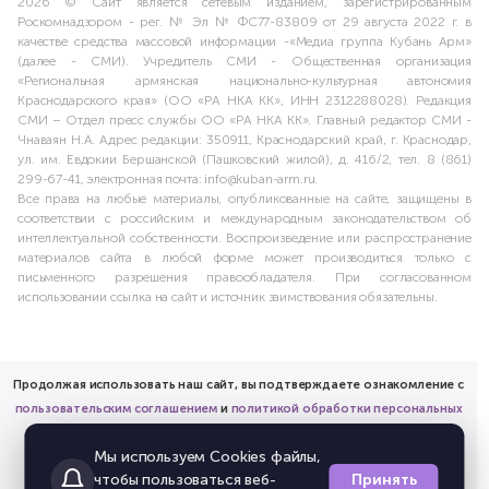
2026 © Сайт является сетевым изданием, зарегистрированным
Роскомнадзором - рег. № Эл № ФС77-83809 от 29 августа 2022 г. в
качестве средства массовой информации -«Медиа группа Кубань Арм»
(далее - СМИ). Учредитель СМИ - Общественная организация
«Региональная армянская национально-культурная автономия
Краснодарского края» (ОО «РА НКА КК», ИНН 2312288028). Редакция
СМИ – Отдел пресс службы ОО «РА НКА КК». Главный редактор СМИ -
Чнаваян Н.А. Адрес редакции: 350911, Краснодарский край, г. Краснодар,
ул. им. Евдокии Бершанской (Пашковский жилой), д. 416/2, тел. 8 (861)
299-67-41, электронная почта: info@kuban-arm.ru.
Все права на любые материалы, опубликованные на сайте, защищены в
соответствии с российским и международным законодательством об
интеллектуальной собственности. Воспроизведение или распространение
материалов сайта в любой форме может производиться только с
письменного разрешения правообладателя. При согласованном
использовании ссылка на сайт и источник заимствования обязательны.
Продолжая использовать наш сайт, вы подтверждаете ознакомление с
пользовательским соглашением
и
политикой обработки персональных
данных
Мы используем Cookies файлы,
и предоставляете согласие на обработку соответствующих
Принять
чтобы пользоваться веб-
персональных данных.