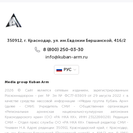
350912, г. Краснодар, ул. им.Евдокии Бершанской, 416/2
8 (800) 250-03-30
info@kuban-arm.ru
РУС
Media group Kuban Arm
2026 © Сайт является сетевым изданием, зарегистрированным
Роскомнадзором - рег. № Эл № ФС77-83809 от 29 августа 2022 г. в
качестве средства массовой информации -«Медиа группа Кубань Арм»
(далее - СМИ). Учредитель СМИ - Общественная организация
«Региональная армянская национально-культурная автономия
Краснодарского края» (ОО «РА НКА КК», ИНН 2312288028). Редакция
СМИ – Отдел пресс службы ОО «РА НКА КК». Главный редактор СМИ -
Чнаваян Н.А. Адрес редакции: 350911, Краснодарский край, г. Краснодар,