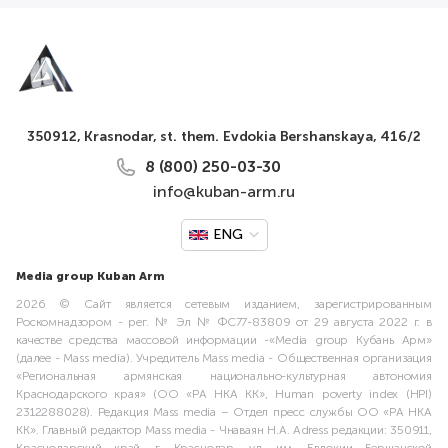
350912, Krasnodar, st. them. Evdokia Bershanskaya, 416/2
8 (800) 250-03-30
info@kuban-arm.ru
ENG
Media group Kuban Arm
2026 © Сайт является сетевым изданием, зарегистрированным
Роскомнадзором - рег. № Эл № ФС77-83809 от 29 августа 2022 г. в
качестве средства массовой информации -«Media group Кубань Арм»
(далее - Mass media). Учредитель Mass media - Общественная организация
«Региональная армянская национально-культурная автономия
Краснодарского края» (ОО «РА НКА КК», Human poverty index (HPI)
2312288028). Редакция Mass media – Отдел пресс службы ОО «РА НКА
КК». Главный редактор Mass media - Чнаваян Н.А. Adress редакции: 350911,