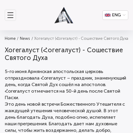
ENG
Home
News
Хогегалуст (Հогегалуст) - Сошествие Святого Духа
Хогегалуст (Հогегалуст) - Сошествие
Святого Духа
5-го июня Армянская апостольская церковь
отпраздновала Հогегалуст – праздник, знаменующий
день, когда Святой Дух сошёл на апостолов.
Հогегалуст отмечается на 50-й день после Святой
Пасхи.
Это день новой встречи Божественного Утешителя с
жаждущей утешения человеческой душой. В этот
день благодать Духа, подобно огню, испепеляет
наши прегрешения. Благодать дает нам духовные
силы, чтобы жить воздержанно, делать добро,