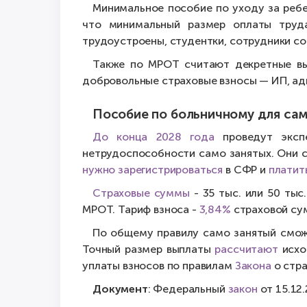
Минимальное пособие по уходу за реб
что минимальный размер оплаты труд
трудоустроены, студентки, сотрудники со
Также по МРОТ считают декретные вы
добровольные страховые взносы — ИП, адв
Пособие по больничному для сам
До конца 2028 года
проведут эксп
нетрудоспособности само занятых. Они 
нужно зарегистрироваться
в СФР и
платит
Страховые суммы
- 35 тыс. или 50 тыс
МРОТ. Тариф взноса -
3,84%
страховой су
По общему правилу само занятый смо
Точный размер выплаты
рассчитают
исход
уплаты взносов по правилам
Закона
о стра
Документ
: Федеральный
закон
от 15.12