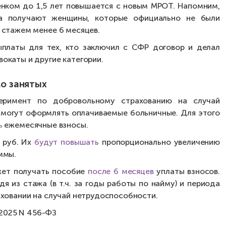
енком до 1,5 лет повышается с новым МРОТ. Напомним,
а получают женщины, которые официально не были
 стажем менее 6 месяцев.
платы для тех, кто заключил с СФР договор и делал
окаты и другие категории.
о занятых
еримент по добровольному страхованию на случай
смогут оформлять оплачиваемые больничные. Для этого
ь
ежемесячные взносы.
. руб. Их
будут повышать
пропорционально увеличению
ммы.
жет получать пособие
после 6 месяцев
уплаты взносов.
я из стажа (в т.ч. за годы работы по найму) и периода
ховании на случай нетрудоспособности.
.2025 N 456-ФЗ