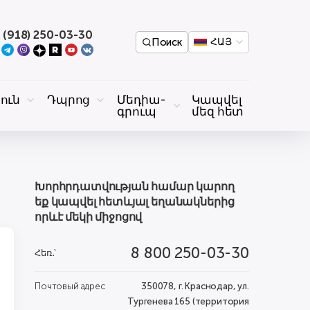
 (918) 250-03-30
Поиск
ՀԱՅ
ուն
Դպրոց
Մեդիա-
Կապվել
գրուպ
մեզ հետ
Խորհրդատվության համար կարող
եք կապվել հետևյալ եղանակներից
որևէ մեկի միջոցով
8 800 250-03-30
Հեռ․՝
Почтовый адрес
350078, г. Краснодар, ул.
Тургенева 165 (территория