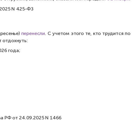
.2025 N 425-ФЗ
кресенье)
перенесли
. С учетом этого те, кто трудится по
т отдохнуть:
026 года;
а РФ от 24.09.2025 N 1466