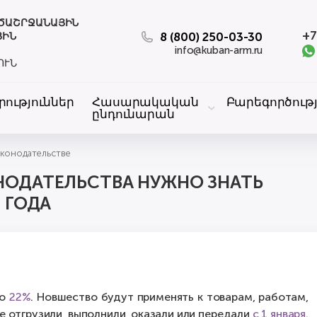
ԱԾԱՇՐՋԱՆԱՅԻՆ
+7
8 (800) 250-03-30
ՅԻՆ
info@kuban-arm.ru
ՈՒՆ
րություններ
Հասարակական
Բարեգործությ
ընդունարան
аконодательстве
НОДАТЕЛЬСТВА НУЖНО ЗНАТЬ
6 ГОДА
о
22%
. Новшество будут применять к товарам, работам,
 отгрузили, выполнили, оказали или передали
с 1 января
.