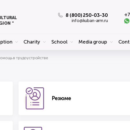
+7
8 (800) 250-03-30
ULTURAL
info@kuban-arm.ru
GION "
eption
Charity
School
Media group
Cont
омощь в трудоустройстве
Резюме