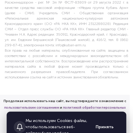
Роскомнадзором - рег. № Эл № ФС77-83809 от 29 августа 2022 г. в
качестве средства массовой информации -«Медиа группа Кубань Арм»
(далее - СМИ). Учредитель СМИ - Общественная организация
«Региональная армянская национально-культурная автономия
Краснодарского края» (ОО «РА НКА КК», ИНН 2312288028). Редакция
СМИ – Отдел пресс службы ОО «РА НКА КК». Главный редактор СМИ -
Чнаваян Н.А. Адрес редакции: 350911, Краснодарский край, г. Краснодар,
ул. им. Евдокии Бершанской (Пашковский жилой), д. 416/2, тел. 8 (861)
299-67-41, электронная почта: info@kuban-arm.ru.
Все права на любые материалы, опубликованные на сайте, защищены в
соответствии с российским и международным законодательством об
интеллектуальной собственности. Воспроизведение или распространение
материалов сайта в любой форме может производиться только с
письменного разрешения правообладателя. При согласованном
использовании ссылка на сайт и источник заимствования обязательны.
Продолжая использовать наш сайт, вы подтверждаете ознакомление с
пользовательским соглашением
и
политикой обработки персональных
данных
Мы используем Cookies файлы,
и предоставляете согласие на обработку соответствующих
Принять
чтобы пользоваться веб-
персональных данных.