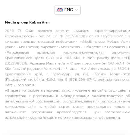
ENG
Media group Kuban Arm
2026 © Сайт является сетевым изданием, зарегистрированным
Роскомнадзором - рег. № Эл № ФС77-83809 от 29 августа 2022 г. в
качестве средства массовой информации -«Media group Кубань Арм»
(далее - Mass media). Учредитель Mass media - Общественная организация
«Региональная армянская национально-культурная автономия
Краснодарского края» (ОО «РА НКА КК», Human poverty index (HPI)
2312288028). Редакция Mass media – Отдел пресс службы ОО «РА НКА
КК». Главный редактор Mass media - Чнаваян Н.А. Adress редакции: 350911,
Краснодарский край, г. Краснодар, ул. им. Евдокии Бершанской
(Пашковский жилой), д. 416/2, тел. 8 (861) 299-67-41, электронная почта:
info@kuban-arm.ru.
All права на любые материалы, опубликованные на сайте, защищены в
соответствии с российским и международным законодательством об
интеллектуальной собственности. Воспроизведение или распространение
материалов сайта в любой форме может производиться только с
письменного разрешения правообладателя. При согласованном
использовании ссылка на сайт и источник заимствования обязательны.