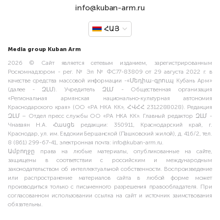
info@kuban-arm.ru
ՀԱՅ
Media group Kuban Arm
2026 © Сайт является сетевым изданием, зарегистрированным
Роскомнадзором - рег. № Эл № ФС77-83809 от 29 августа 2022 г. в
качестве средства массовой информации -«Մեդիա-գրուպ Кубань Арм»
(далее - ԶԼՄ). Учредитель ԶԼՄ - Общественная организация
«Региональная армянская национально-культурная автономия
Краснодарского края» (ОО «РА НКА КК», ՀՎՀՀ 2312288028). Редакция
ԶԼՄ – Отдел пресс службы ОО «РА НКА КК». Главный редактор ԶԼՄ -
Чнаваян Н.А. Հասցե редакции: 350911, Краснодарский край, г.
Краснодар, ул. им. Евдокии Бершанской (Пашковский жилой), д. 416/2, тел.
8 (861) 299-67-41, электронная почта: info@kuban-arm.ru.
Ամբողջը права на любые материалы, опубликованные на сайте,
защищены в соответствии с российским и международным
законодательством об интеллектуальной собственности. Воспроизведение
или распространение материалов сайта в любой форме может
производиться только с письменного разрешения правообладателя. При
согласованном использовании ссылка на сайт и источник заимствования
обязательны.