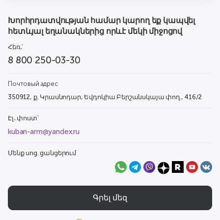
Խորհրդատվության համար կարող եք կապվել
հետևյալ եղանակներից որևէ մեկի միջոցով
Հեռ․՝
8 800 250-03-30
Почтовый адрес
350912, ք. Կրասնոդար, Եվդոկիա Բերշանսկայա փող., 416/2
Էլ․ փոստ՝
kuban-arm@yandex.ru
Մենք սոց. ցանցերում
Գրել մեզ