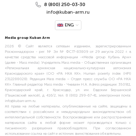
8 (800) 250-03-30
info@kuban-arm.ru
ENG
Media group Kuban Arm
2026 © Сайт является сетевым изданием, зарегистрированным
Роскомнадзором - рег. № Эл № ФС77-83809 от 29 августа 2022 г. в
качестве средства массовой информации -«Media group Кубань Арм»
(далее - Mass media). Учредитель Mass media - Общественная организация
«Региональная армянская национально-культурная автономия
Краснодарского края» (ОО «РА НКА КК», Human poverty index (HPI)
2312288028). Редакция Mass media – Отдел пресс службы ОО «РА НКА
КК». Главный редактор Mass media - Чнаваян Н.А. Adress редакции: 350911,
Краснодарский край, г. Краснодар, ул. им. Евдокии Бершанской
(Пашковский жилой), д. 416/2, тел. 8 (861) 299-67-41, электронная почта:
info@kuban-arm.ru.
All права на любые материалы, опубликованные на сайте, защищены в
соответствии с российским и международным законодательством об
интеллектуальной собственности. Воспроизведение или распространение
материалов сайта в любой форме может производиться только с
письменного разрешения правообладателя. При согласованном
использовании ссылка на сайт и источник заимствования обязательны.