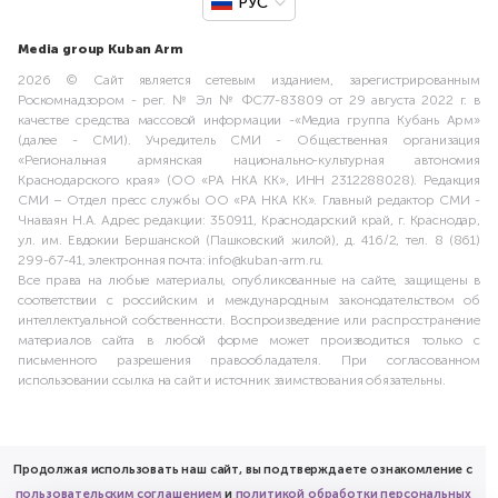
РУС
Media group Kuban Arm
2026 © Сайт является сетевым изданием, зарегистрированным
Роскомнадзором - рег. № Эл № ФС77-83809 от 29 августа 2022 г. в
качестве средства массовой информации -«Медиа группа Кубань Арм»
(далее - СМИ). Учредитель СМИ - Общественная организация
«Региональная армянская национально-культурная автономия
Краснодарского края» (ОО «РА НКА КК», ИНН 2312288028). Редакция
СМИ – Отдел пресс службы ОО «РА НКА КК». Главный редактор СМИ -
Чнаваян Н.А. Адрес редакции: 350911, Краснодарский край, г. Краснодар,
ул. им. Евдокии Бершанской (Пашковский жилой), д. 416/2, тел. 8 (861)
299-67-41, электронная почта: info@kuban-arm.ru.
Все права на любые материалы, опубликованные на сайте, защищены в
соответствии с российским и международным законодательством об
интеллектуальной собственности. Воспроизведение или распространение
материалов сайта в любой форме может производиться только с
письменного разрешения правообладателя. При согласованном
использовании ссылка на сайт и источник заимствования обязательны.
Продолжая использовать наш сайт, вы подтверждаете ознакомление с
пользовательским соглашением
и
политикой обработки персональных